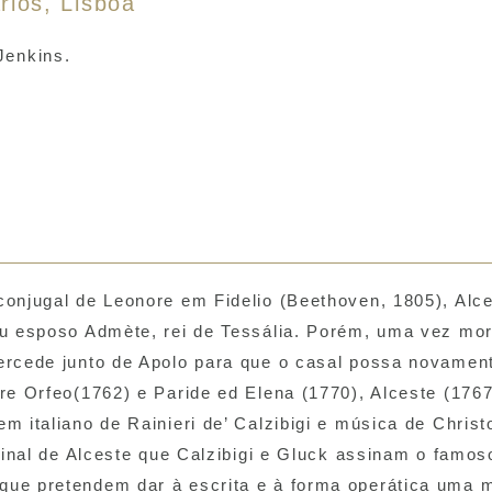
rlos, Lisboa
Jenkins.
 conjugal de Leonore em
Fidelio
(Beethoven, 1805), Alc
eu esposo Admète, rei de Tessália.
Porém, uma vez mor
tercede junto de Apolo para que o casal possa novamen
tre
Orfeo
(1762) e
Paride ed Elena
(1770),
Alceste
(1767
em italiano de Rainieri
de’ Calzibigi e música de Christ
ginal de
Alceste
que Calzibigi e Gluck assinam o famos
que pretendem dar à escrita e à forma operática uma 