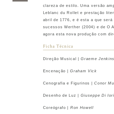
clareza de estilo. Uma versão am
Leblanc du Rollet e prestação lit
abril de 1776, e é esta a
que será
sucessos
Werther
(2004) e
de
O A
agora esta nova produção com di
Ficha Técnica
Direção Musical |
Graeme Jenkin
Encenação |
Graham Vick
Cenografia e Figurinos |
Conor Mu
Desenho de Luz |
Giuseppe Di Ior
Coreógrafo |
Ron Howell