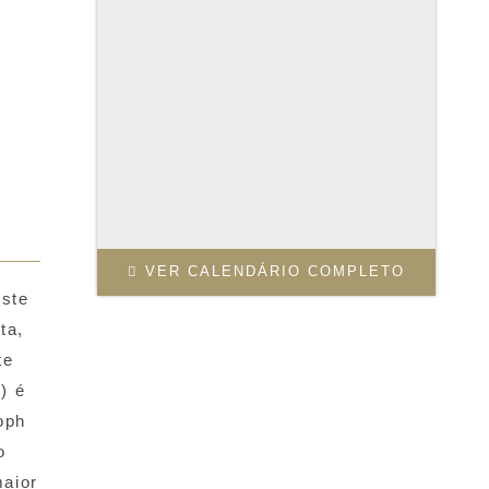
VER CALENDÁRIO COMPLETO
este
ta,
te
) é
oph
o
maior