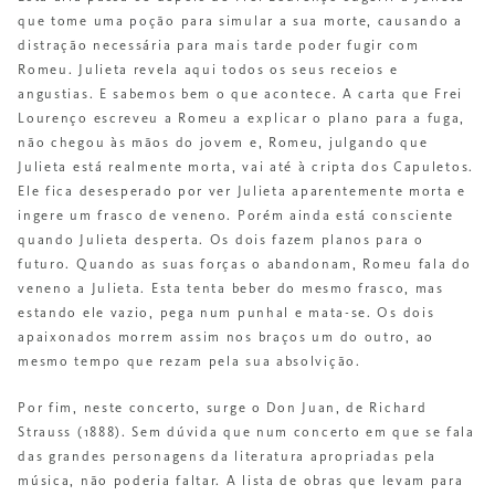
que tome uma poção para simular a sua morte, causando a
distração necessária para mais tarde poder fugir com
Romeu. Julieta revela aqui todos os seus receios e
angustias. E sabemos bem o que acontece. A carta que Frei
Lourenço escreveu a Romeu a explicar o plano para a fuga,
não chegou às mãos do jovem e, Romeu, julgando que
Julieta está realmente morta, vai até à cripta dos Capuletos.
Ele fica desesperado por ver Julieta aparentemente morta e
ingere um frasco de veneno. Porém ainda está consciente
quando Julieta desperta. Os dois fazem planos para o
futuro. Quando as suas forças o abandonam, Romeu fala do
veneno a Julieta. Esta tenta beber do mesmo frasco, mas
estando ele vazio, pega num punhal e mata-se. Os dois
apaixonados morrem assim nos braços um do outro, ao
mesmo tempo que rezam pela sua absolvição.
Por fim, neste concerto, surge o Don Juan, de Richard
Strauss (1888). Sem dúvida que num concerto em que se fala
das grandes personagens da literatura apropriadas pela
música, não poderia faltar. A lista de obras que levam para