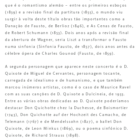
que é o romantismo alemão – entre os primeiros esboços
(1839) e a revisão final da partitura (1855), o mundo viu
surgir à volta deste título obras tão importantes como a
Danação de Fausto, de Berlioz (1846), e As Cenas de Fausto,
de Robert Schumann (1853). Dois anos após a revisão final
da abertura de Wagner, seria Liszt a transformar o Fausto
numa sinfonia (Sinfonia Fausto, de 1857), dois anos antes da
célebre ópera de Charles Gounod (Fausto, de 1859).
A segunda personagem que aparece neste concerto é o D.
Quixote de Miguel de Cervantes, personagem tocante,
carregada de idealismo e de humanismo, e que também
marcou inúmeros artistas, como é o caso de Maurice Ravel
com as suas canções de D. Quixote a Dulcineia, de 1933.
Entre as várias obras dedicadas ao D. Quixote poderíamos
destacar Don Quichotte chez la Duchesse, de Boismortier
(1743), Don Quichotte auf der Hochzeit des Camacho, de
Telemann (1767) e de Mendelssohn (1827), o ballet Don
Quixote, de Leon Minkus (1869), ou o poema sinfónico D.
Quixote, de Richard Strauss (1898).