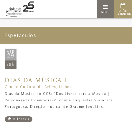
PRÓX.
MENU
EVENTOS
Espetáculos
ABR
29
18h
DIAS DA MÚSICA I
Centro Cultural de Belém, Lisboa
Dias da Música no CCB: “Dos Livros para a Música |
Personagens Intemporais”,
com a Orquestra Sinfónica
Portuguesa. Direção musical de
Graeme Jenckins
.
bilhetes