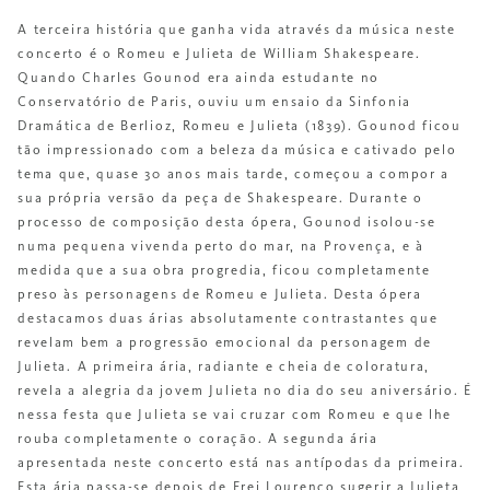
A terceira história que ganha vida através da música neste
concerto é o Romeu e Julieta de William Shakespeare.
Quando Charles Gounod era ainda estudante no
Conservatório de Paris, ouviu um ensaio da Sinfonia
Dramática de Berlioz, Romeu e Julieta (1839). Gounod ficou
tão impressionado com a beleza da música e cativado pelo
tema que, quase 30 anos mais tarde, começou a compor a
sua própria versão da peça de Shakespeare. Durante o
processo de composição desta ópera, Gounod isolou-se
numa pequena vivenda perto do mar, na Provença, e à
medida que a sua obra progredia, ficou completamente
preso às personagens de Romeu e Julieta. Desta ópera
destacamos duas árias absolutamente contrastantes que
revelam bem a progressão emocional da personagem de
Julieta. A primeira ária, radiante e cheia de coloratura,
revela a alegria da jovem Julieta no dia do seu aniversário. É
nessa festa que Julieta se vai cruzar com Romeu e que lhe
rouba completamente o coração. A segunda ária
apresentada neste concerto está nas antípodas da primeira.
Esta ária passa-se depois de Frei Lourenço sugerir a Julieta