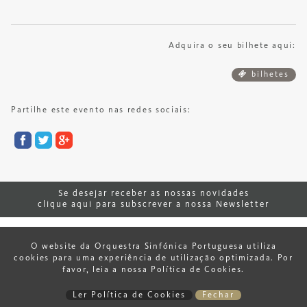
Adquira o seu bilhete aqui:
bilhetes
Partilhe este evento nas redes sociais:
Se desejar receber as nossas novidades
clique aqui para subscrever a nossa Newsletter
© 2026 Orquestra Sinfónica Portuguesa.
O website da Orquestra Sinfónica Portuguesa utiliza
cookies para uma experiência de utilização optimizada. Por
favor, leia a nossa Política de Cookies.
Ler Política de Cookies
Fechar
desenvolvido por