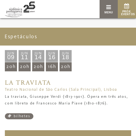
PRÓX.
MENU
EVENTOS
Espetáculos
JUN
JUN
JUN
JUN
JUN
09
11
14
16
18
20h
20h
20h
16h
20h
LA TRAVIATA
Teatro Nacional de São Carlos (Sala Principal), Lisboa
La traviata, Giuseppe Verdi {1813-1901}. Ópera em três atos,
com libreto de Francesco Maria Piave {1810-1876}.
bilhetes