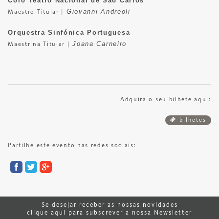
Coro Teatro Nacional de São Carlos
Giovanni Andreoli
Maestro Titular |
Orquestra Sinfónica Portuguesa
Joana Carneiro
Maestrina Titular |
Adquira o seu bilhete aqui:
bilhetes
Partilhe este evento nas redes sociais:
Se desejar receber as nossas novidades
clique aqui para subscrever a nossa Newsletter