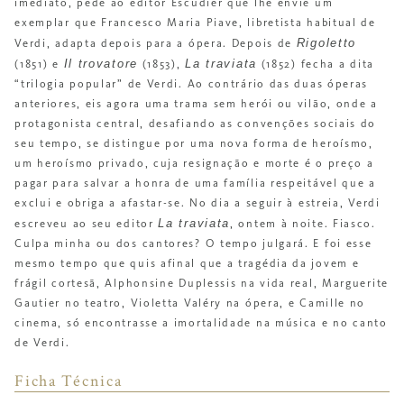
imediato, pede ao editor Escudier que lhe envie um
exemplar que Francesco Maria Piave, libretista habitual de
Rigoletto
Verdi, adapta depois para a ópera. Depois de
Il trovatore
La traviata
(1851) e
(1853),
(1852) fecha a dita
“trilogia popular” de Verdi. Ao contrário das duas óperas
anteriores, eis agora uma trama sem herói ou vilão, onde a
protagonista central, desafiando as convenções sociais do
seu tempo, se distingue por uma nova forma de heroísmo,
um heroísmo privado, cuja resignação e morte é o preço a
pagar para salvar a honra de uma família respeitável que a
exclui e obriga a afastar-se. No dia a seguir à estreia, Verdi
La traviata
escreveu ao seu editor
, ontem à noite. Fiasco.
Culpa minha ou dos cantores? O tempo julgará. E foi esse
mesmo tempo que quis afinal que a tragédia da jovem e
frágil cortesã, Alphonsine Duplessis na vida real, Marguerite
Gautier no teatro, Violetta Valéry na ópera, e Camille no
cinema, só encontrasse a imortalidade na música e no canto
de Verdi.
Ficha Técnica