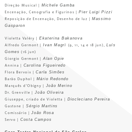
Michele Gamba
Direção Musical |
Pier Luigi Pizzi
Encenação, Cenografia e Figurinos |
Massimo
Reposição de Encenação, Desenho de luz |
Gasparon
Ekaterina Bakanova
Violetta Valéry |
Ivan Magrì
Luís
Alfredo Germont |
(9, 11, 14 e 18 jun),
Gomes
(16 jun)
Alan Opie
Giorgio Germont |
Carolina Figueiredo
Annina |
Carla Simões
Flora Bervoix |
Mário Redondo
Barão Duphol |
João Merino
Marquês d’Obigny |
João Oliveira
Dr. Grenville |
Diocleciano Pereira
Giuseppe, criado de Violetta |
Sérgio Martins
Gastone |
João Rosa
Comissário |
Costa Campos
Servo |