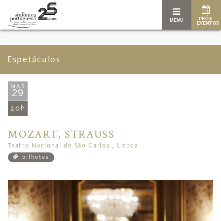
PRÓX.
MENU
EVENTOS
Espetáculos
MAR
29
20h
MOZART, STRAUSS
Teatro Nacional de São Carlos , Lisboa
bilhetes