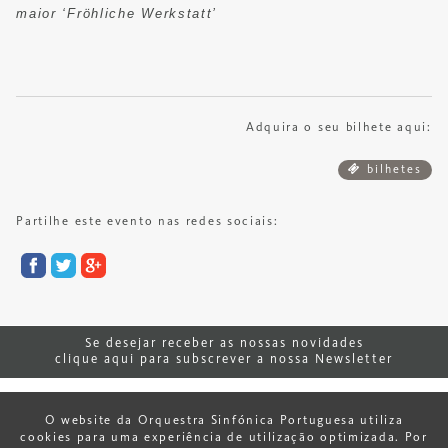
maior ‘Fröhliche Werkstatt’
Adquira o seu bilhete aqui:
bilhetes
Partilhe este evento nas redes sociais:
Se desejar receber as nossas novidades
clique aqui para subscrever a nossa Newsletter
© 2026 Orquestra Sinfónica Portuguesa.
O website da Orquestra Sinfónica Portuguesa utiliza
cookies para uma experiência de utilização optimizada. Por