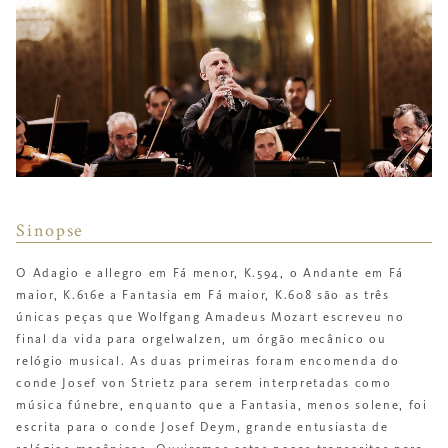
Sinopse
O
Adagio e allegro em Fá menor, K.594
, o
Andante em Fá
maior, K.616
e a
Fantasia em Fá maior, K.608
são as três
únicas peças que Wolfgang Amadeus Mozart escreveu no
final da vida para
orgelwalzen
, um órgão mecânico ou
relógio musical. As duas primeiras foram encomenda
do
conde Josef von Strietz para serem interpretadas como
música fúnebre, enquanto que a
Fantasia
, menos solene, foi
escrita para o conde Josef Deym, grande entusiasta de