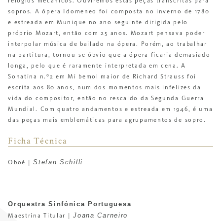
relógios mecânicos.
Ouviremos estas peças transcritas para
sopros.
A ópera
Idomeneo
foi composta no inverno de 1780
e estreada em Munique no ano seguinte dirigida pelo
próprio Mozart, então com 25 anos. Mozart pensava poder
interpolar música de bailado na ópera. Porém, ao trabalhar
na partitura, tornou-se óbvio que a ópera ficaria demasiado
longa, pelo que é raramente interpretada em cena.
A
Sonatina n.º2 em Mi bemol maior
de Richard Strauss foi
escrita aos 80 anos, num dos momentos mais infelizes da
vida do compositor, então no rescaldo da Segunda Guerra
Mundial. Com quatro andamentos e estreada em 1946, é uma
das peças mais emblemáticas
para agrupamentos de sopro.
Ficha Técnica
Stefan Schilli
Oboé |
Orquestra Sinfónica Portuguesa
Joana Carneiro
Maestrina Titular |