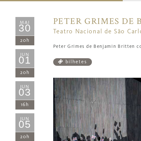
PETER GRIMES DE 
MAI
30
Teatro Nacional de São Carl
20h
Peter Grimes de Benjamin Britten c
JUN
01
bilhetes
20h
JUN
03
16h
JUN
05
20h