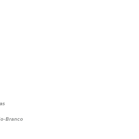
das
lo-Branco