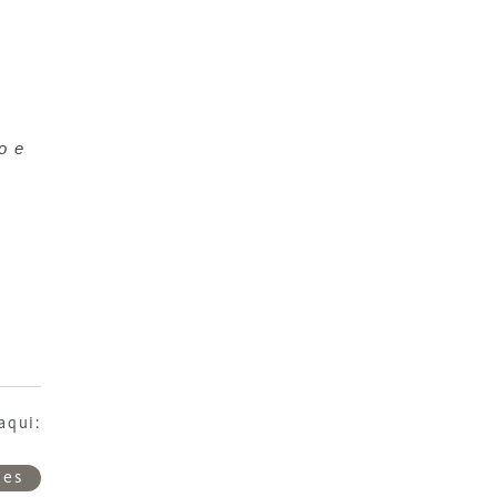
o e
aqui:
tes