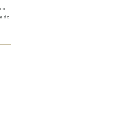
 um
za de