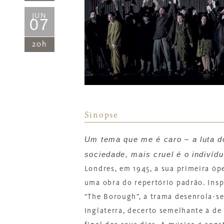
JUN
07
20h
Sinopse
Um tema que me é caro – a luta d
sociedade, mais cruel é o indivíd
Londres, em 1945, a sua primeira óp
uma obra do repertório padrão. Ins
“The Borough”, a trama desenrola-se 
Inglaterra, decerto semelhante à de