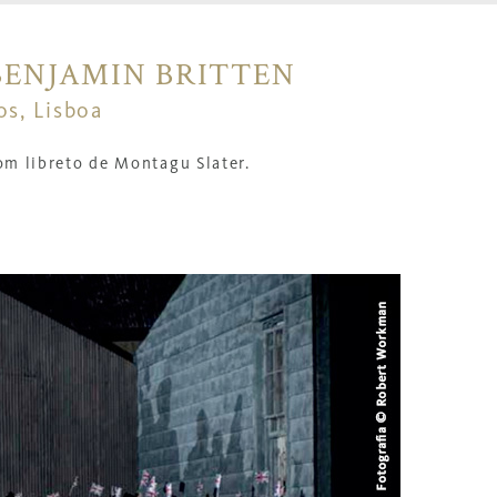
BENJAMIN BRITTEN
os, Lisboa
om l
ibreto de Montagu Slater.