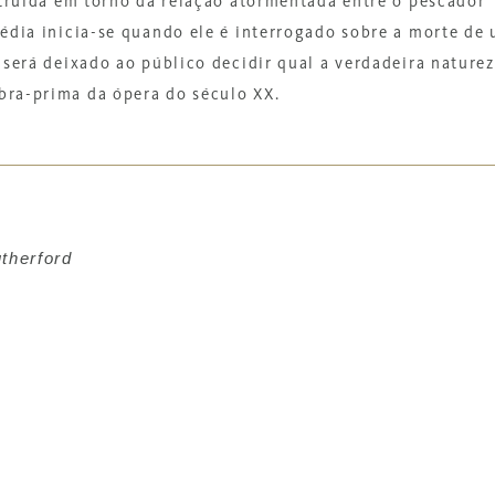
struída em torno da relação atormentada entre o pescador
édia inicia-se quando ele é interrogado sobre a morte de
 será deixado ao público decidir qual a verdadeira nature
ra-prima da ópera do século XX.
therford