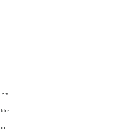
a em
e
abbe,
 ao