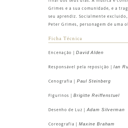
final dos seus dias. A música é con
Grimes e a sua comunidade, e a trag
seu aprendiz. Socialmente excluído,
Peter Grimes, personagem de uma ob
Ficha Técnica
David Alden
Encenação
|
Ian Ru
Responsável pela reposição
|
Paul Steinberg
Cenografia
|
Brigitte Reiffenstuel
Figurinos
|
Adam Silverman
Desenho de Luz
|
Maxine Braham
Coreografia
|