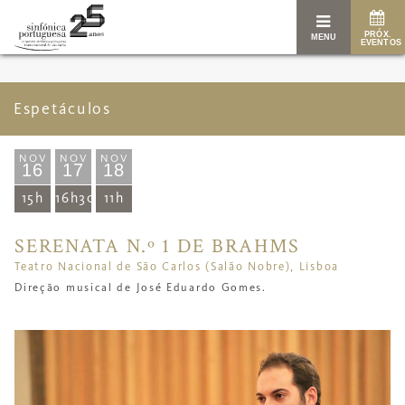
PRÓX.
MENU
EVENTOS
Espetáculos
NOV
NOV
NOV
16
17
18
15h
16h30
11h
SERENATA N.º 1 DE BRAHMS
Teatro Nacional de São Carlos (Salão Nobre), Lisboa
Direção musical de José Eduardo Gomes.