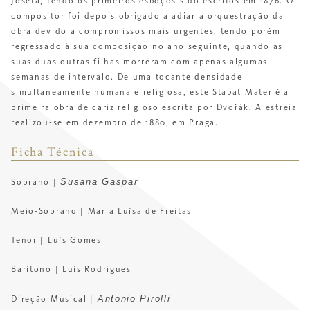
Josefa, tendo os primeiros esboços sido
escritos em 1876. O
compositor foi depois obrigado a adiar a orquestração
da
obra devido a compromissos mais urgentes, tendo porém
regressado à sua composição no ano seguinte, quando as
suas duas outras filhas morreram com apenas algumas
semanas de intervalo.
De uma tocante densidade
simultaneamente humana e religiosa, este
Stabat Mater
é a
primeira obra de cariz religioso escrita por Dvořák.
A estreia
realizou-se em dezembro de 1880, em Praga.
Ficha Técnica
Susana Gaspar
Soprano |
Meio-Soprano |
Maria Luísa de Freitas
Tenor |
Luís Gomes
Barítono |
Luís Rodrigues
Antonio Pirolli
Direção Musical |