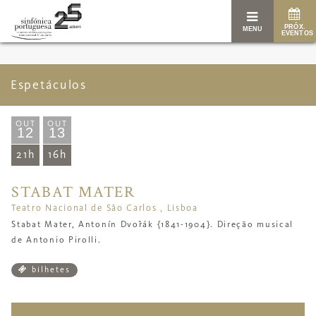
PRÓX.
MENU
EVENTOS
Espetáculos
OUT
OUT
12
13
21h
16h
STABAT MATER
Teatro Nacional de São Carlos , Lisboa
Stabat Mater, Antonín
Dvořák
{1841-1904}. Direção musical
de
Antonio Pirolli.
bilhetes