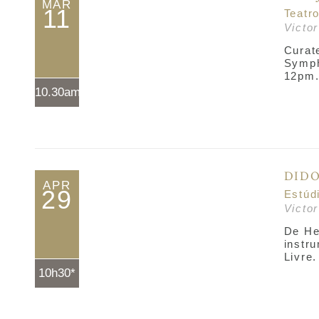
MAR
11
Teatr
Victo
Curat
Symph
12pm
10.30am*
DIDO
APR
29
Estúd
Victo
De He
instr
Livre.
10h30*