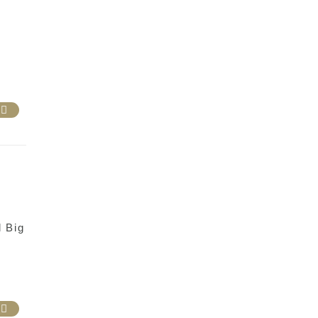
e
l Big
e