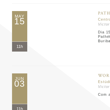
PAT
MAY
15
Centr
Victo
Dia 1
Pathé
Burib
11h
WOR
JUN
03
Estúd
Victo
Com a
11h