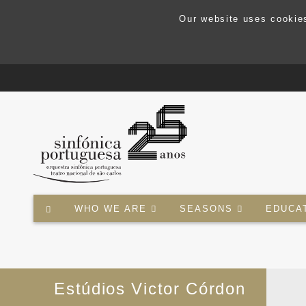
Our website uses cookies
WHO WE ARE
SEASONS
EDUCA
Estúdios Victor Córdon