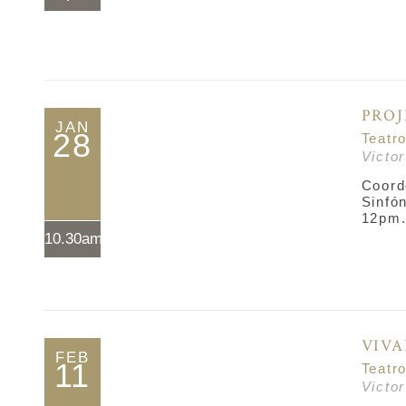
PRO
JAN
28
Teatr
Victo
Coord
Sinfó
12pm
10.30am*
VIVA
FEB
11
Teatr
Victo