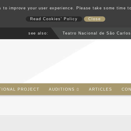
 to improve your user experience. Please take some time t
Read Cookies' Policy
Close
see also:
Teatro Nacional de São Carlo
TIONAL PROJECT
AUDITIONS
ARTICLES
CON