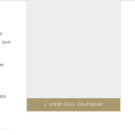
lo
s que
am
ais
VIEW FULL CALENDAR