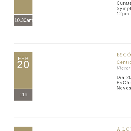
Curat
Symph
12pm
10.30am*
ESCÓ
FEB
20
Centr
Victo
Dia 2
EsCóc
Neves
11h
A LO