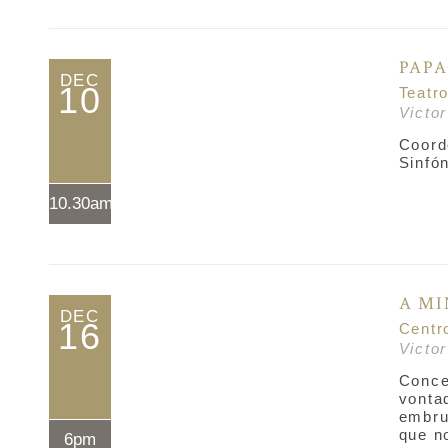
PAP
DEC
10
Teatr
Victo
Coord
Sinfón
10.30am*
A MI
DEC
16
Centr
Victo
Conce
vonta
embru
que n
6pm