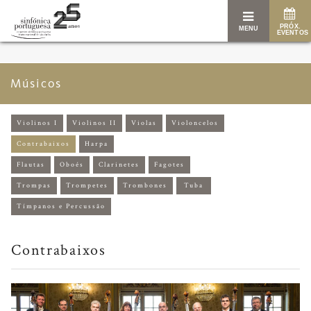
PRÓX.
MENU
EVENTOS
Músicos
Violinos I
Violinos II
Violas
Violoncelos
Contrabaixos
Harpa
Flautas
Oboés
Clarinetes
Fagotes
Trompas
Trompetes
Trombones
Tuba
Tímpanos e Percussão
Contrabaixos