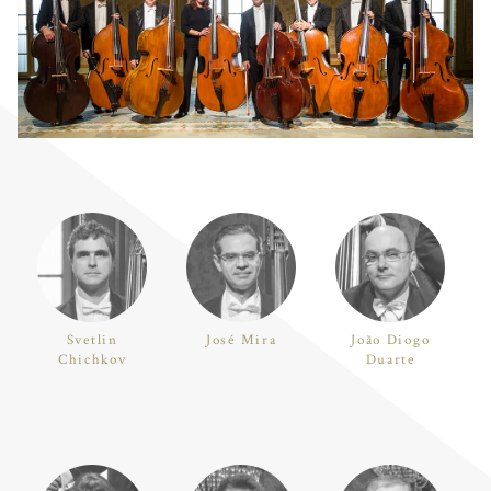
Svetlin
José Mira
João Diogo
Chichkov
Duarte